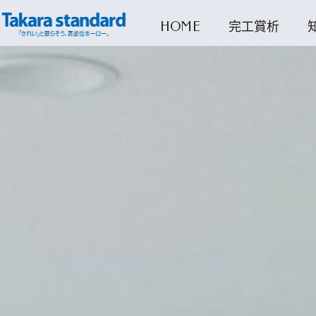
跳
HOME
完工賞析
至
主
要
內
容