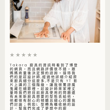
5/5
★
★
★
★
★
資訊時看到了博登
非常感謝高雄博登幫忙我設計夢想
當
評價很不錯，跟
的廚房 非常謝謝李沂潔小姐一路的
年
約諮詢。接待我
幫忙 中間遇到了許多的問題，求助
具
過他詳細介紹原
非常多次 都很熱心的幫我解決問題
水
是只有 YT 影
無論廚具和熱水器都諮詢過很多次
卻
，讓我很驚訝魔
也給我很多專業的協助。
下
設計師來家裡丈
利
具使用的問題還
業
感謝嘉義東區梁小姐LEMURE系列
的型態丟給他，
們
簽約成功
聽且細心的跟我
轉角櫃收納的設
夢想中的廚