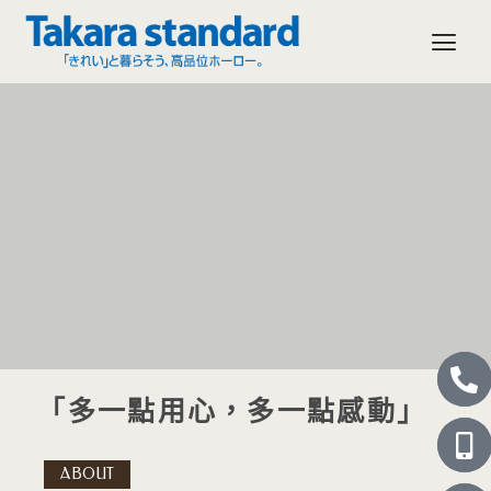
跳
至
主
要
內
容
P
M
L
P
M
L
h
o
i
h
o
i
「多一點用心，多一點感動」
o
b
n
o
b
n
n
i
e
n
i
e
e
l
e
l
ABOUT