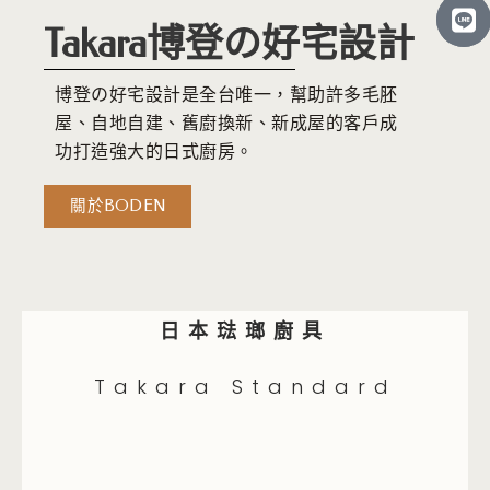
-
e
-
e
a
-
a
-
Takara博登の好宅設計
l
a
l
a
t
l
t
l
博登の好宅設計是全台唯一，幫助許多毛胚
t
t
屋、自地自建、舊廚換新、新成屋的客戶成
功打造強大的日式廚房。
關於BODEN
日本琺瑯廚具
Takara Standard