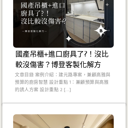
國產吊櫃+進口廚具了?！沒比
較沒傷害？博登客製化解方
文章目錄 案例介紹：建元路專案，兼顧高雅與
預算的廚房智慧 設計重點 1：兼顧預算與高雅
的誘人方案 設計重點 2 […]