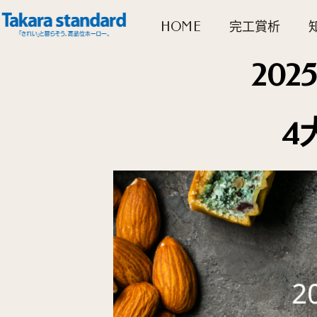
跳
HOME
完工賞析
至
主
要
20
內
容
4