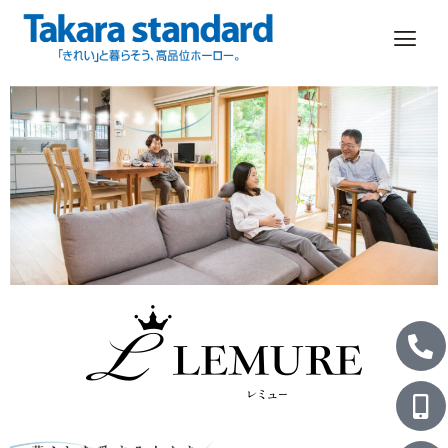
跳
至
主
要
內
容
P
M
L
h
o
i
o
b
n
n
i
e
e
l