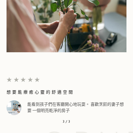
5/5
★
★
★
★
★
想要能療癒心靈的舒適空間
種
能看到孩子們在客廳開心地玩耍。 喜歡烹飪的妻子想
要 一個明亮乾淨的房子
3
/
3