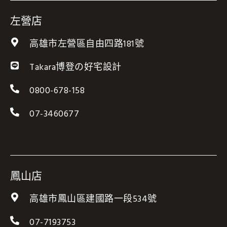
e
t
e
b
u
左營店
o
b
高雄市左營區自由四路181號
o
e
k
Takara博登の好宅設計
0800-678-158
07-3460677
鳳山店
高雄市鳳山區建國路一段534號
07-7193753