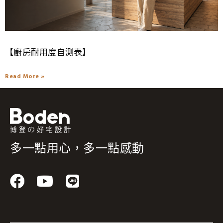
【廚房耐用度自測表】
Read More »
多一點用心，多一點感動
F
Y
L
a
o
i
c
u
n