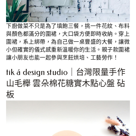
下廚做菜不只是為了填飽三餐，挑一件花紋、布料
與顏色都滿分的圍裙，大口袋方便即時收納。穿上
圍裙，系上綁帶，為自己做一桌豐盛的大餐，讓微
小但確實的儀式感重新溫暖你的生活。親子款圍裙
讓小朋友也能一起參與烹飪烘培、工藝勞作！
tik á design studio｜台灣限量手作
山毛櫸 雲朵棉花糖實木點心盤 砧
板