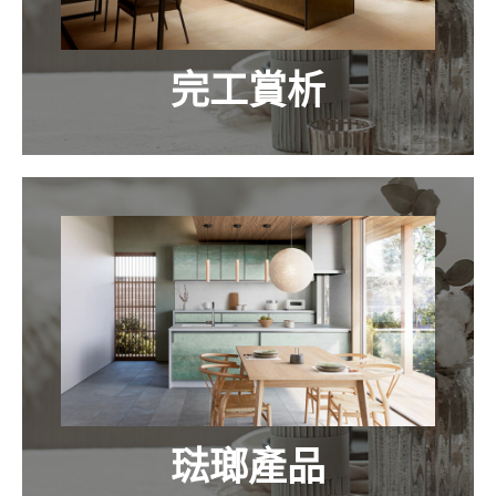
完工賞析
琺瑯產品