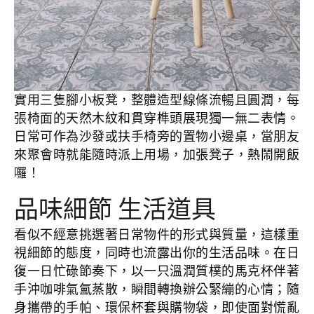
實用三隻腳小板凳，整體造型線條流暢且圓潤，每
張椅面的天然木紋和貫穿榫頭展現獨一無二表情。
日常可作為沙發或扶手椅旁的置物小邊桌，當朋友
來聚會時就能隨時派上用場，加張凳子，熱鬧開飯
囉！
品味細節 生活道具
看似不經意挑選著日常物件的形式與質量，這樣重
視細節的態度，同時也流露出你的生活品味。在日
復一日忙碌節奏下，以一只溫潤質樸的馬克杯伴著
手沖咖啡氣氳蒸散，瞬間轉換辦公緊繃的心情；隨
身攜帶的手帕、環保杯套與購物袋，即使面對慌亂