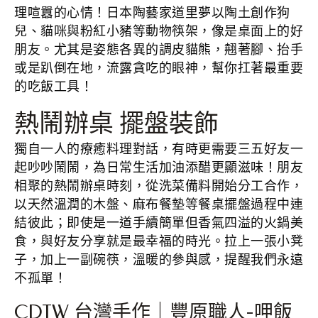
理喧囂的心情！日本陶藝家道里夢以陶土創作狗
兒、貓咪與粉紅小豬等動物筷架，像是桌面上的好
朋友。尤其是姿態各異的調皮貓熊，翹著腳、抬手
或是趴倒在地，流露貪吃的眼神，幫你扛著最重要
的吃飯工具！
熱鬧辦桌 擺盤裝飾
獨自一人的療癒料理對話，有時更需要三五好友一
起吵吵鬧鬧，為日常生活加油添醋更顯滋味！朋友
相聚的熱鬧辦桌時刻，從洗菜備料開始分工合作，
以天然溫潤的木盤、麻布餐墊等餐桌擺盤過程中連
結彼此；即使是一道手續簡單但香氣四溢的火鍋美
食，與好友分享就是最幸福的時光。拉上一張小凳
子，加上一副碗筷，溫暖的參與感，提醒我們永遠
不孤單！
CDTW 台灣手作｜豐原職人-呷飯