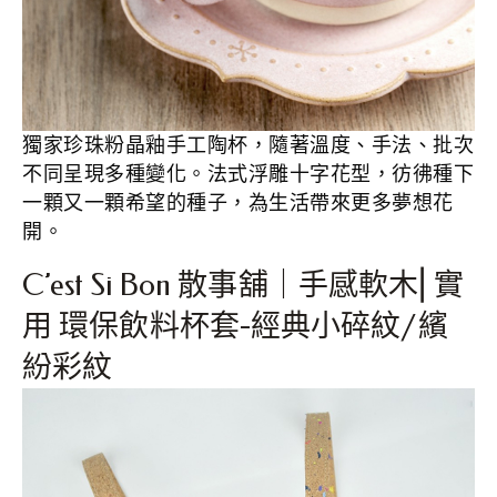
獨家珍珠粉晶釉手工陶杯，隨著溫度、手法、批次
不同呈現多種變化。法式浮雕十字花型，彷彿種下
一顆又一顆希望的種子，為生活帶來更多夢想花
開。
C’est Si Bon 散事舖｜手感軟木⎢實
用 環保飲料杯套-經典小碎紋/繽
紛彩紋