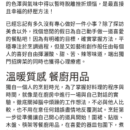
的色澤與氣味中得以暫時脫離挫折煩惱，是最直接
且幸福的紓壓方法！
已經忘記有多久沒有專心做好一件小事？除了探訪
美食以外，找個悠閒的假日為自己動手做一道喜愛
的餐點吧！因為有明確的目標，確實掌握方法，平
穩專注於烹調過程，但是又如藝術創作般任由每個
人的喜好自由揮灑酸、甜、苦、辣等味道，端出獨
門招牌菜的同時也獲得心理療癒。
溫暖質感 餐廚用品
獨自一個人的烹飪時光，為了掌握好料理的程序與
時間，就像是在廚房中進行一場與自己對話的實
驗。徹底關掉腦中煩躁的工作想法，不必與他人比
較，也不用在意任何錯誤盡情地反覆測試。烹飪第
一步從準備讓自己開心的道具開始！圍裙、鉆版、
木盤、筷架等餐廚用品，在喜愛的器皿包圍下，煮