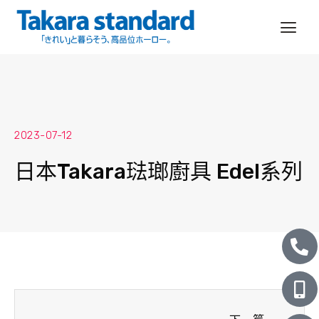
跳
至
主
要
內
容
2023-07-12
日本Takara琺瑯廚具 Edel系列
P
M
L
h
o
i
o
b
n
n
i
e
下一
e
l