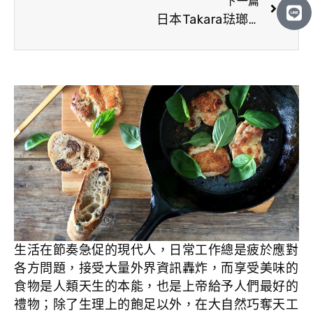
下一篇
-
e
日本Takara琺瑯廚具 Edel系列 2
a
-
l
a
t
l
t
生活在節奏急促的現代人，日常工作總是疲於應對
各方問題，接受大量外界資訊轟炸，而享受美味的
食物是人類天生的本能，也是上帝給予人們最好的
禮物；除了生理上的飽足以外，在大自然巧奪天工