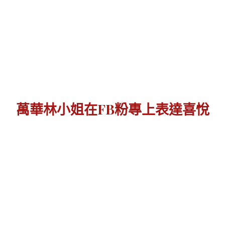
萬華林小姐在FB粉專上表達喜悅