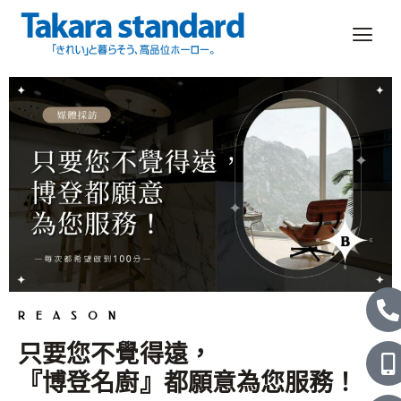
跳
至
主
要
內
容
P
L
h
o
i
REASON
o
b
n
只要您不覺得遠，
n
i
e
『博登名廚』都願意為您服務！
e
l