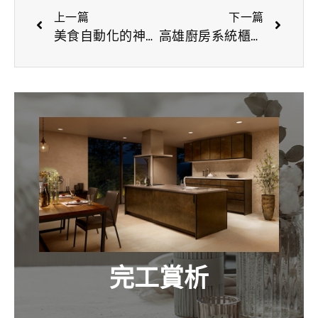
上一篇
下一篇
美食自動化的神奇邂逅！用『它』讓你瞬間變身五星級名廚
高雄廚房系統櫃新視野：博登與TAKARA共創現代廚房新風貌
完工賞析