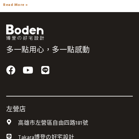
Read More »
多一點用心，多一點感動
F
Y
L
a
o
i
c
u
n
e
t
e
b
u
左營店
o
b
高雄市左營區自由四路181號
o
e
k
Takara博登の好宅設計