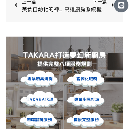
-
e
上一篇
下一篇
a
-
美食自動化的神奇邂逅！用『它』讓你瞬間變身五星級名廚
高雄廚房系統櫃新視野：博登與TAKARA共創現代廚房新風貌
l
a
t
l
t