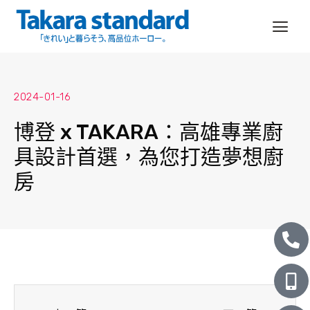
跳
至
主
要
內
2024-01-16
容
博登 x TAKARA：高雄專業廚
具設計首選，為您打造夢想廚
房
P
M
L
h
o
i
o
b
n
n
i
e
上一頁
下一
e
l